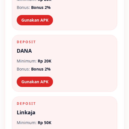
Bonus:
Bonus 2%
Gunakan APK
DEPOSIT
DANA
Minimum:
Rp 20K
Bonus:
Bonus 2%
Gunakan APK
DEPOSIT
Linkaja
Minimum:
Rp 50K