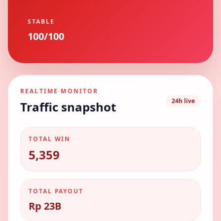
STABLE
100/100
REALTIME MONITOR
24h live
Traffic snapshot
TOTAL WIN
5,359
TOTAL PAYOUT
Rp 23B