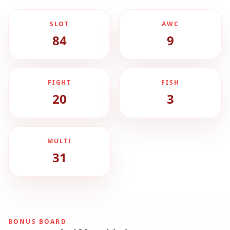
SLOT
AWC
84
9
FIGHT
FISH
20
3
MULTI
31
BONUS BOARD