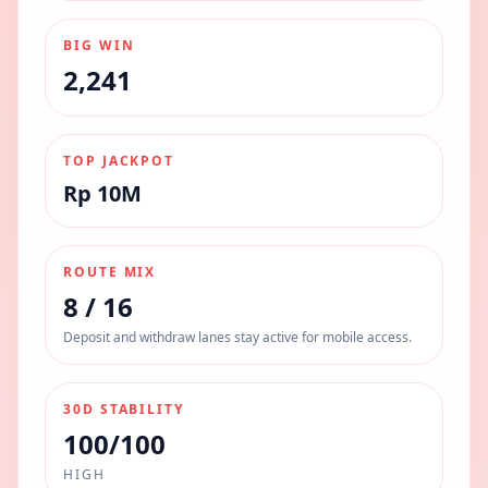
BIG WIN
2,241
TOP JACKPOT
Rp 10M
ROUTE MIX
8 / 16
Deposit and withdraw lanes stay active for mobile access.
30D STABILITY
100/100
HIGH