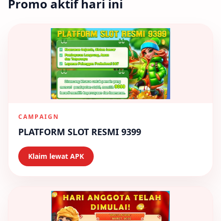
Promo aktif hari ini
CAMPAIGN
PLATFORM SLOT RESMI 9399
Klaim lewat APK