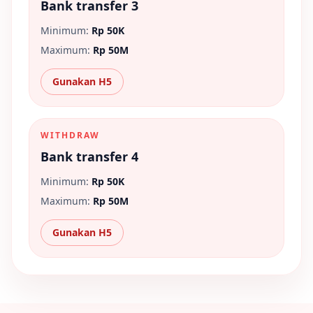
Bank transfer 3
Minimum:
Rp 50K
Maximum:
Rp 50M
Gunakan H5
WITHDRAW
Bank transfer 4
Minimum:
Rp 50K
Maximum:
Rp 50M
Gunakan H5