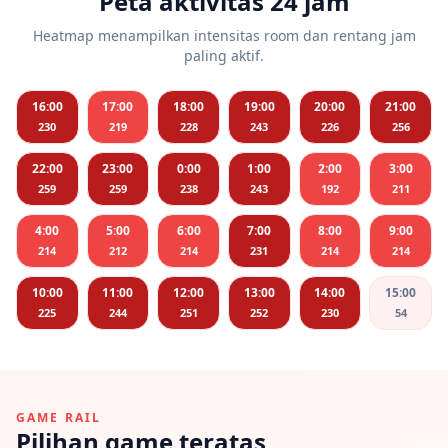
Peta aktivitas 24 jam
Heatmap menampilkan intensitas room dan rentang jam
paling aktif.
16:00
17:00
18:00
19:00
20:00
21:00
230
219
228
243
226
256
22:00
23:00
0:00
1:00
2:00
3:00
259
259
238
243
192
211
4:00
5:00
6:00
7:00
8:00
9:00
214
212
214
231
214
214
10:00
11:00
12:00
13:00
14:00
15:00
225
244
251
252
230
54
GAME RAIL
Pilihan game teratas