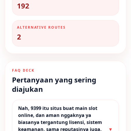
192
ALTERNATIVE ROUTES
2
FAQ DECK
Pertanyaan yang sering
diajukan
Nah, 9399 itu situs buat main slot
online, dan aman nggaknya ya
biasanya tergantung lisensi, sistem
keamanan, sama reputasinya juga,
▼