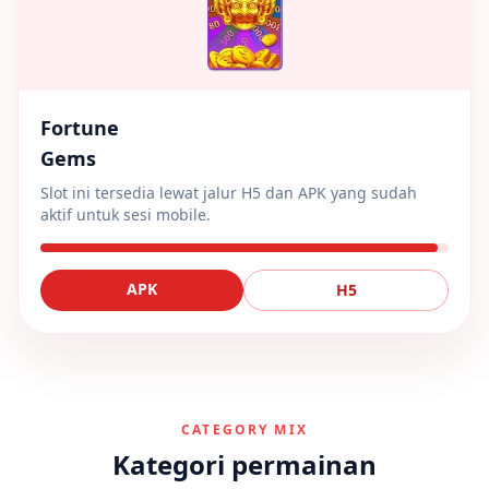
Fortune
Gems
Slot ini tersedia lewat jalur H5 dan APK yang sudah
aktif untuk sesi mobile.
APK
H5
CATEGORY MIX
Kategori permainan