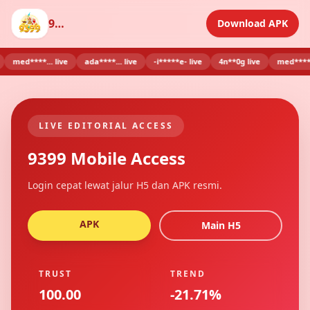
9399
Download APK
ed****... live
ada****... live
-i*****e- live
4n**0g live
med****... liv
LIVE EDITORIAL ACCESS
9399 Mobile Access
Login cepat lewat jalur H5 dan APK resmi.
APK
Main H5
TRUST
TREND
100.00
-21.71%