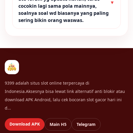
▼
cocokin lagi sama pola mainnya,
soalnya soal wd biasanya yang paling
sering bikin orang waswas.
9399 adalah situs slot online terpercaya di
Indonesia.Aksesnya bisa lewat link alternatif anti blokir atau
download APK Android, lalu cek bocoran slot gacor hari ini
d...
Download APK
Main H5
Telegram