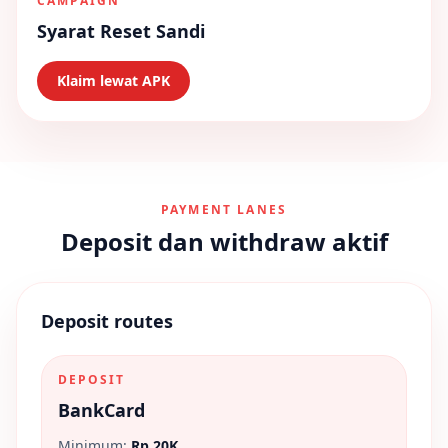
CAMPAIGN
Syarat Reset Sandi
Klaim lewat APK
PAYMENT LANES
Deposit dan withdraw aktif
Deposit routes
DEPOSIT
BankCard
Minimum:
Rp 20K