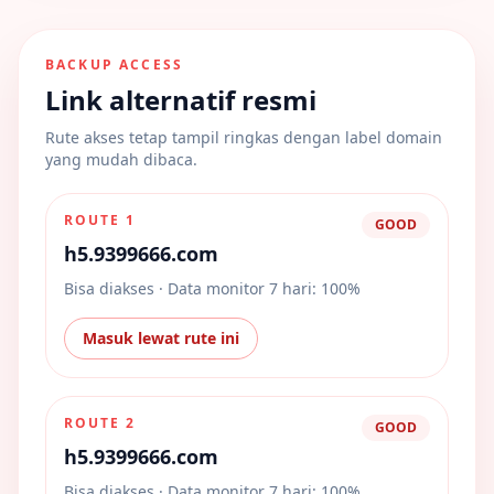
BACKUP ACCESS
Link alternatif resmi
Rute akses tetap tampil ringkas dengan label domain
yang mudah dibaca.
ROUTE 1
GOOD
h5.9399666.com
Bisa diakses · Data monitor 7 hari: 100%
Masuk lewat rute ini
ROUTE 2
GOOD
h5.9399666.com
Bisa diakses · Data monitor 7 hari: 100%