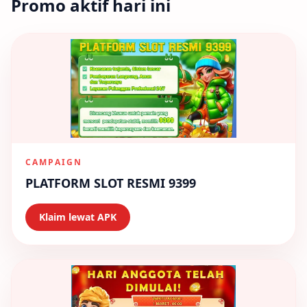
Promo aktif hari ini
CAMPAIGN
PLATFORM SLOT RESMI 9399
Klaim lewat APK