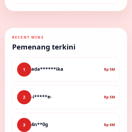
RECENT WINS
Pemenang terkini
ada******ika
1
Rp 5M
-i*****e-
2
Rp 5M
4n**0g
3
Rp 6M