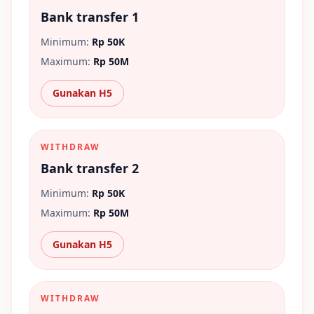
Bank transfer 1
Minimum:
Rp 50K
Maximum:
Rp 50M
Gunakan H5
WITHDRAW
Bank transfer 2
Minimum:
Rp 50K
Maximum:
Rp 50M
Gunakan H5
WITHDRAW