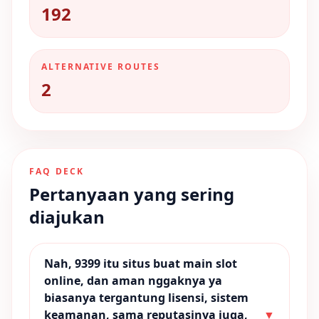
192
ALTERNATIVE ROUTES
2
FAQ DECK
Pertanyaan yang sering
diajukan
Nah, 9399 itu situs buat main slot
online, dan aman nggaknya ya
biasanya tergantung lisensi, sistem
keamanan, sama reputasinya juga,
▼