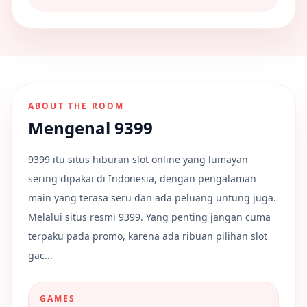
ABOUT THE ROOM
Mengenal 9399
9399 itu situs hiburan slot online yang lumayan
sering dipakai di Indonesia, dengan pengalaman
main yang terasa seru dan ada peluang untung juga.
Melalui situs resmi 9399. Yang penting jangan cuma
terpaku pada promo, karena ada ribuan pilihan slot
gac...
GAMES