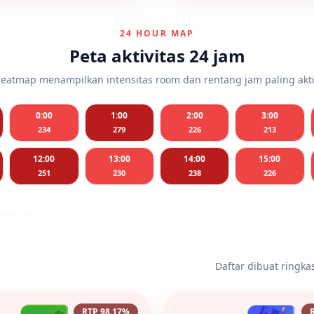
24 HOUR MAP
Peta aktivitas 24 jam
eatmap menampilkan intensitas room dan rentang jam paling akti
0:00
1:00
2:00
3:00
234
279
226
213
12:00
13:00
14:00
15:00
251
230
238
226
Daftar dibuat ringkas
RTP 98.17%