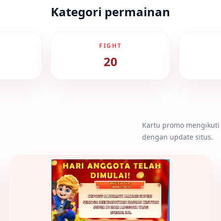
Kategori permainan
FIGHT
20
Kartu promo mengikuti 
dengan update situs.