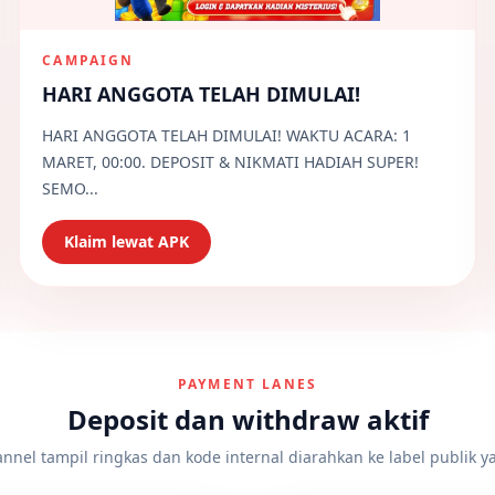
CAMPAIGN
HARI ANGGOTA TELAH DIMULAI!
HARI ANGGOTA TELAH DIMULAI! WAKTU ACARA: 1
MARET, 00:00. DEPOSIT & NIKMATI HADIAH SUPER!
SEMO...
Klaim lewat APK
PAYMENT LANES
Deposit dan withdraw aktif
nel tampil ringkas dan kode internal diarahkan ke label publik 