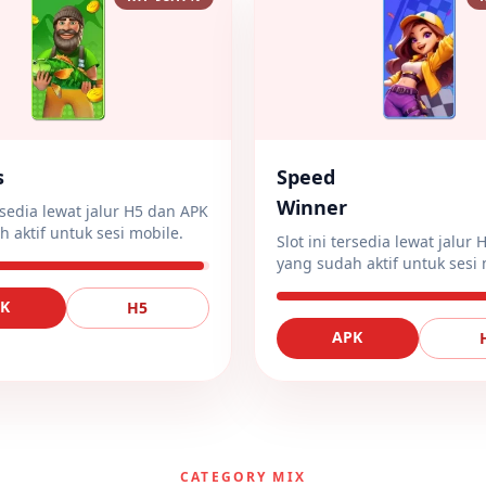
s
Speed
Winner
ersedia lewat jalur H5 dan APK
 aktif untuk sesi mobile.
Slot ini tersedia lewat jalur
yang sudah aktif untuk sesi 
K
H5
APK
CATEGORY MIX