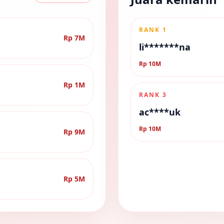
RANK 1
Rp 7M
li*******na
Rp 10M
Rp 1M
RANK 3
ac****uk
Rp 10M
Rp 9M
Rp 5M