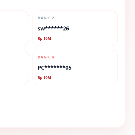
RANK 2
sw******26
Rp 10M
RANK 4
PC*******05
Rp 10M