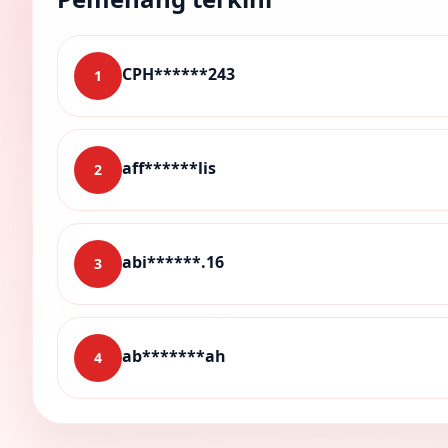
CPH******243
1
aff******lis
2
abi******.16
3
ab*******ah
4