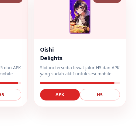
Oishi
Delights
 H5 dan APK
Slot ini tersedia lewat jalur H5 dan APK
mobile.
yang sudah aktif untuk sesi mobile.
APK
H5
H5