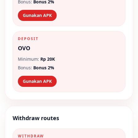
Bonus:
Bonus 2%
Gunakan APK
DEPOSIT
OVO
Minimum:
Rp 20K
Bonus:
Bonus 2%
Gunakan APK
Withdraw routes
WITHDRAW