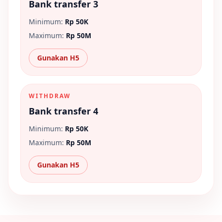
Bank transfer 3
Minimum:
Rp 50K
Maximum:
Rp 50M
Gunakan H5
WITHDRAW
Bank transfer 4
Minimum:
Rp 50K
Maximum:
Rp 50M
Gunakan H5