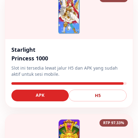
Starlight
Princess 1000
Slot ini tersedia lewat jalur H5 dan APK yang sudah
aktif untuk sesi mobile.
APK
H5
RTP 97.33%