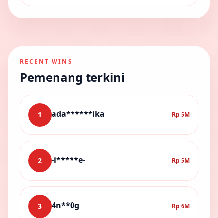
RECENT WINS
Pemenang terkini
ada******ika
1
Rp 5M
-i*****e-
2
Rp 5M
4n**0g
3
Rp 6M