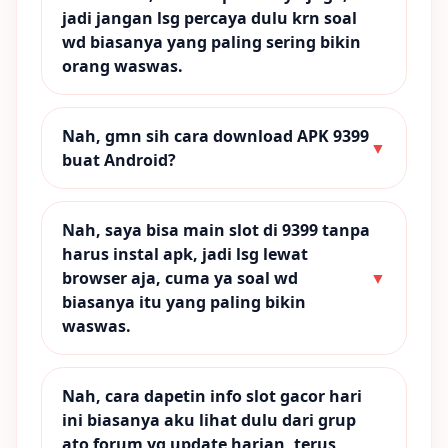
jadi jangan lsg percaya dulu krn soal
wd biasanya yang paling sering bikin
orang waswas.
Nah, gmn sih cara download APK 9399
▼
buat Android?
Nah, saya bisa main slot di 9399 tanpa
harus instal apk, jadi lsg lewat
browser aja, cuma ya soal wd
▼
biasanya itu yang paling bikin
waswas.
Nah, cara dapetin info slot gacor hari
ini biasanya aku lihat dulu dari grup
ato forum yg update harian, terus