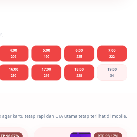
f.
4:00
5:00
6:00
7:00
209
190
225
222
16:00
17:00
18:00
19:00
230
219
228
34
 agar kartu tetap rapi dan CTA utama tetap terlihat di mobile.
RTP 96.07%
RTP 93.17%