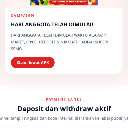
CAMPAIGN
HARI ANGGOTA TELAH DIMULAI!
HARI ANGGOTA TELAH DIMULAI! WAKTU ACARA: 1
MARET, 00:00. DEPOSIT & NIKMATI HADIAH SUPER!
SEMO...
Klaim lewat APK
PAYMENT LANES
Deposit dan withdraw aktif
nel tampil ringkas dan kode internal diarahkan ke label publik 