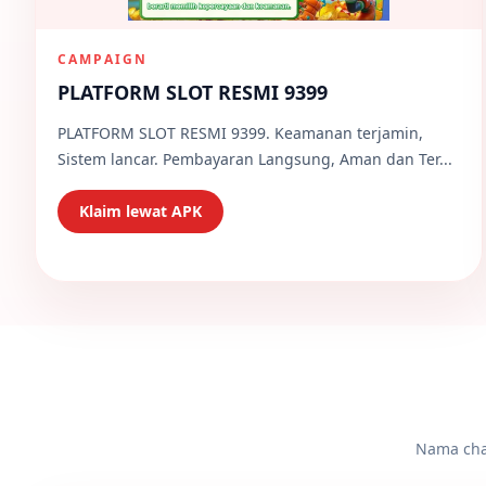
CAMPAIGN
PLATFORM SLOT RESMI 9399
PLATFORM SLOT RESMI 9399. Keamanan terjamin,
Sistem lancar. Pembayaran Langsung, Aman dan Ter...
Klaim lewat APK
Nama chan