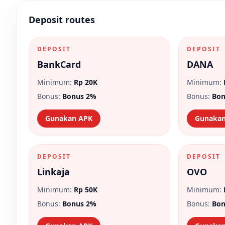
Deposit routes
DEPOSIT
DEPOSIT
BankCard
DANA
Minimum:
Rp 20K
Minimum:
Bonus:
Bonus 2%
Bonus:
Bon
Gunakan APK
Gunakan
DEPOSIT
DEPOSIT
Linkaja
OVO
Minimum:
Rp 50K
Minimum:
Bonus:
Bonus 2%
Bonus:
Bon