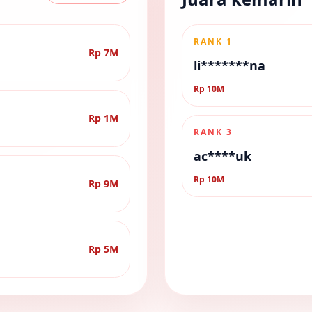
RANK 1
Rp 7M
li*******na
Rp 10M
Rp 1M
RANK 3
ac****uk
Rp 10M
Rp 9M
Rp 5M