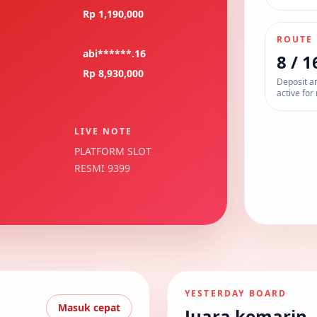
Rp 1,190,000
ROUTE
abi******.16
8 / 1
Rp 8,930,000
Deposit a
active for
LIVE NOTE
PLATFORM SLOT
RESMI 9399
YESTERDAY BOARD
Masuk cepat
Juara kemarin