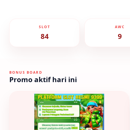
SLOT
AWC
84
9
BONUS BOARD
Promo aktif hari ini