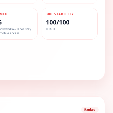
 MIX
30D STABILITY
6
100/100
nd withdraw lanes stay
HIGH
 mobile access.
Ranked