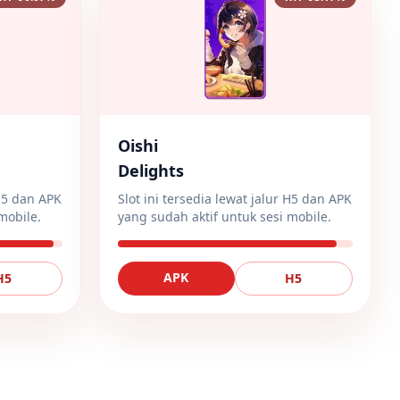
Oishi
Delights
 H5 dan APK
Slot ini tersedia lewat jalur H5 dan APK
mobile.
yang sudah aktif untuk sesi mobile.
APK
H5
H5