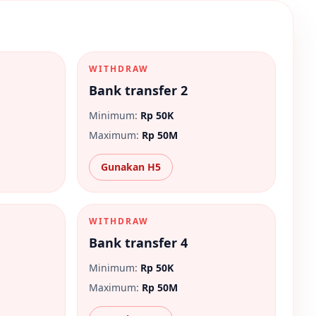
WITHDRAW
Bank transfer 2
Minimum:
Rp 50K
Maximum:
Rp 50M
Gunakan H5
WITHDRAW
Bank transfer 4
Minimum:
Rp 50K
Maximum:
Rp 50M