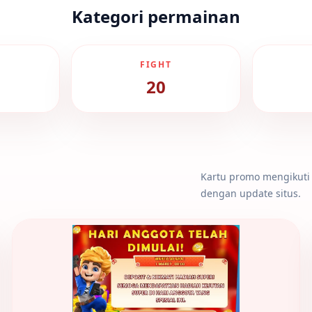
Kategori permainan
FIGHT
20
Kartu promo mengikuti 
dengan update situs.