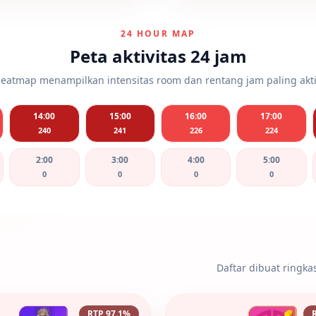
24 HOUR MAP
Peta aktivitas 24 jam
eatmap menampilkan intensitas room dan rentang jam paling akti
14:00
15:00
16:00
17:00
240
241
226
224
2:00
3:00
4:00
5:00
0
0
0
0
Daftar dibuat ringkas
RTP 97.1%