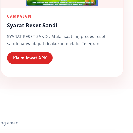
CAMPAIGN
Syarat Reset Sandi
SYARAT RESET SANDI. Mulai saat ini, proses reset
sandi hanya dapat dilakukan melalui Telegram...
Klaim lewat APK
yang aman.