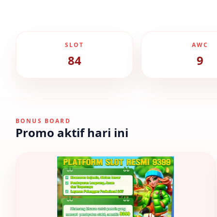
SLOT
AWC
84
9
BONUS BOARD
Promo aktif hari ini