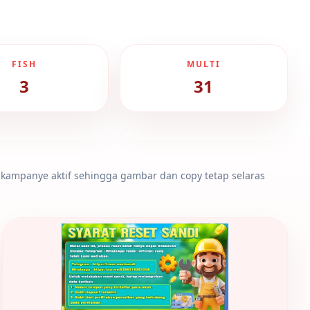
FISH
MULTI
3
31
kampanye aktif sehingga gambar dan copy tetap selaras