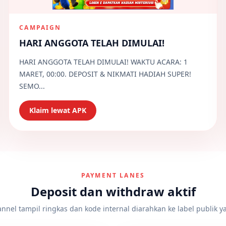
CAMPAIGN
HARI ANGGOTA TELAH DIMULAI!
HARI ANGGOTA TELAH DIMULAI! WAKTU ACARA: 1
MARET, 00:00. DEPOSIT & NIKMATI HADIAH SUPER!
SEMO...
Klaim lewat APK
PAYMENT LANES
Deposit dan withdraw aktif
nel tampil ringkas dan kode internal diarahkan ke label publik 