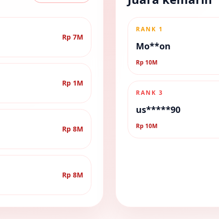
RANK 1
Rp 7M
Mo**on
Rp 10M
Rp 1M
RANK 3
us*****90
Rp 10M
Rp 8M
Rp 8M