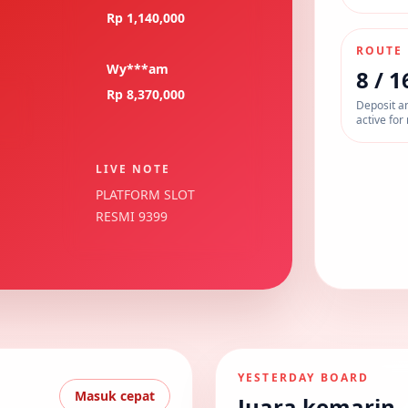
Rp 1,140,000
ROUTE
Wy***am
8 / 1
Rp 8,370,000
Deposit a
active for
LIVE NOTE
PLATFORM SLOT
RESMI 9399
YESTERDAY BOARD
Masuk cepat
Juara kemarin