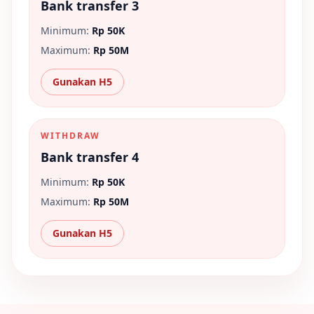
Bank transfer 3
Minimum:
Rp 50K
Maximum:
Rp 50M
Gunakan H5
WITHDRAW
Bank transfer 4
Minimum:
Rp 50K
Maximum:
Rp 50M
Gunakan H5