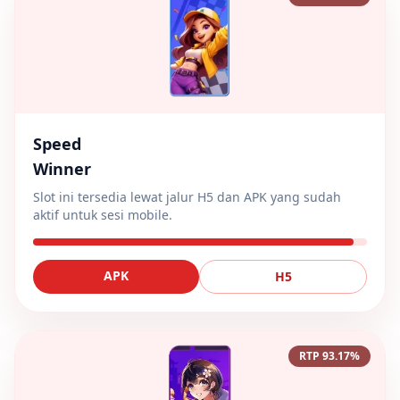
Speed
Winner
Slot ini tersedia lewat jalur H5 dan APK yang sudah
aktif untuk sesi mobile.
APK
H5
RTP 93.17%