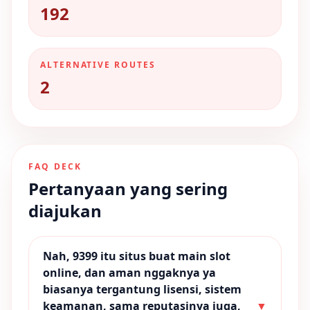
192
ALTERNATIVE ROUTES
2
FAQ DECK
Pertanyaan yang sering
diajukan
Nah, 9399 itu situs buat main slot
online, dan aman nggaknya ya
biasanya tergantung lisensi, sistem
keamanan, sama reputasinya juga,
▼