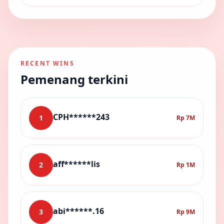
RECENT WINS
Pemenang terkini
CPH******243
1
Rp 7M
aff******lis
2
Rp 1M
abi******.16
3
Rp 9M