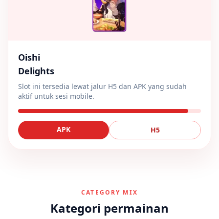
Oishi
Delights
Slot ini tersedia lewat jalur H5 dan APK yang sudah
aktif untuk sesi mobile.
APK
H5
CATEGORY MIX
Kategori permainan