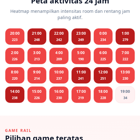
Peta aktivitas 24 jam
Heatmap menampilkan intensitas room dan rentang jam
paling aktif.
20:00
21:00
22:00
23:00
0:00
1:00
223
248
242
249
234
279
2:00
3:00
4:00
5:00
6:00
7:00
226
213
209
190
225
222
8:00
9:00
10:00
11:00
12:00
13:00
220
214
237
241
251
230
14:00
15:00
16:00
17:00
18:00
19:00
238
226
230
219
228
34
GAME RAIL
Pilihan game teratas