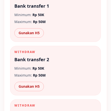
Bank transfer 1
Minimum:
Rp 50K
Maximum:
Rp 50M
Gunakan H5
WITHDRAW
Bank transfer 2
Minimum:
Rp 50K
Maximum:
Rp 50M
Gunakan H5
WITHDRAW