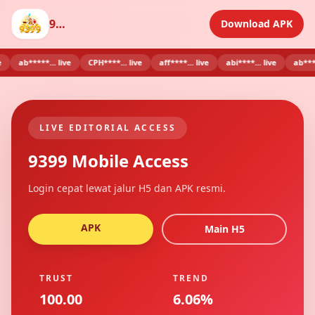
9399
Download APK
ab*****... live
CPH****... live
aff****... live
abi****... live
ab*****... 
LIVE EDITORIAL ACCESS
9399 Mobile Access
Login cepat lewat jalur H5 dan APK resmi.
APK
Main H5
TRUST
TREND
100.00
6.06%