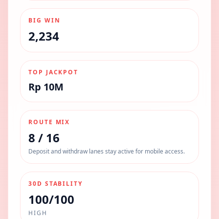
BIG WIN
2,234
TOP JACKPOT
Rp 10M
ROUTE MIX
8 / 16
Deposit and withdraw lanes stay active for mobile access.
30D STABILITY
100/100
HIGH