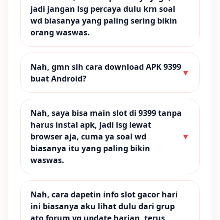
jadi jangan lsg percaya dulu krn soal
wd biasanya yang paling sering bikin
orang waswas.
Nah, gmn sih cara download APK 9399
▼
buat Android?
Nah, saya bisa main slot di 9399 tanpa
harus instal apk, jadi lsg lewat
browser aja, cuma ya soal wd
▼
biasanya itu yang paling bikin
waswas.
Nah, cara dapetin info slot gacor hari
ini biasanya aku lihat dulu dari grup
ato forum yg update harian, terus