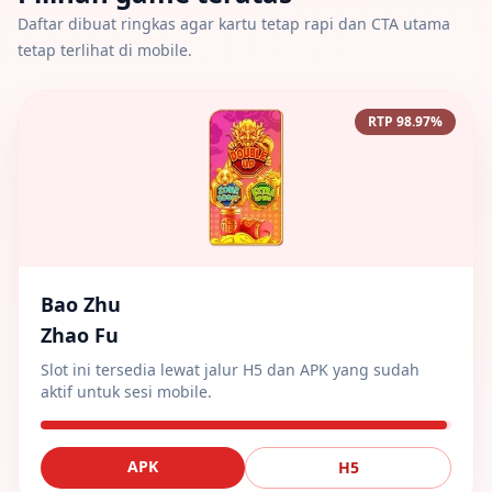
Daftar dibuat ringkas agar kartu tetap rapi dan CTA utama
tetap terlihat di mobile.
RTP 98.97%
Bao Zhu
Zhao Fu
Slot ini tersedia lewat jalur H5 dan APK yang sudah
aktif untuk sesi mobile.
APK
H5