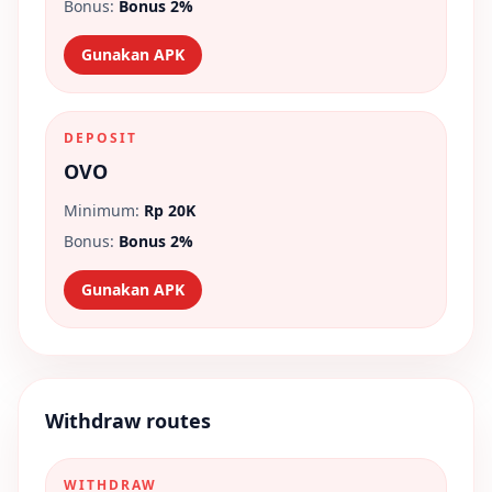
Bonus:
Bonus 2%
Gunakan APK
DEPOSIT
OVO
Minimum:
Rp 20K
Bonus:
Bonus 2%
Gunakan APK
Withdraw routes
WITHDRAW