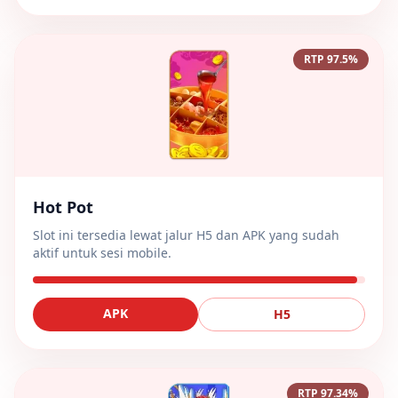
RTP 97.5%
Hot Pot
Slot ini tersedia lewat jalur H5 dan APK yang sudah
aktif untuk sesi mobile.
APK
H5
RTP 97.34%