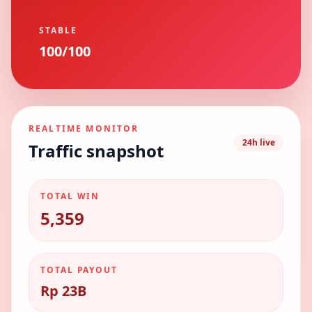
STABLE
100/100
REALTIME MONITOR
24h live
Traffic snapshot
TOTAL WIN
5,359
TOTAL PAYOUT
Rp 23B