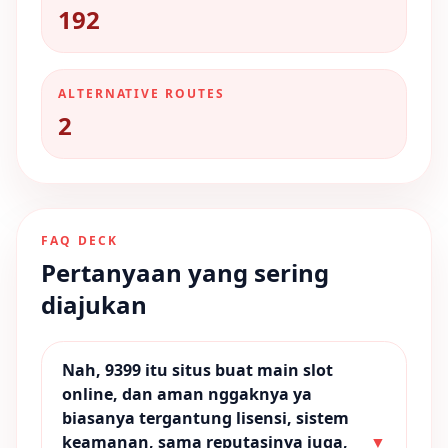
192
ALTERNATIVE ROUTES
2
FAQ DECK
Pertanyaan yang sering
diajukan
Nah, 9399 itu situs buat main slot
online, dan aman nggaknya ya
biasanya tergantung lisensi, sistem
keamanan, sama reputasinya juga,
▼