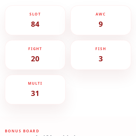
SLOT
AWC
84
9
FIGHT
FISH
20
3
MULTI
31
BONUS BOARD