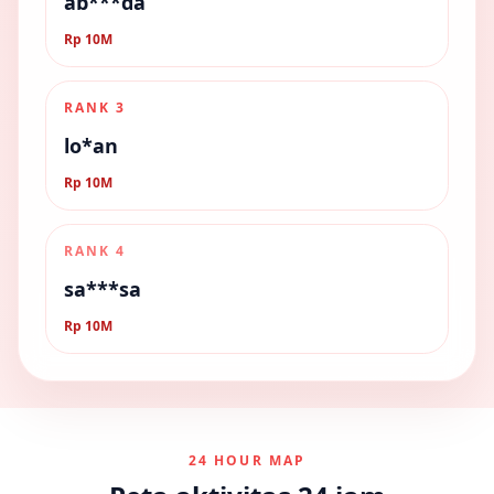
ab***da
Rp 10M
RANK 3
lo*an
Rp 10M
RANK 4
sa***sa
Rp 10M
24 HOUR MAP