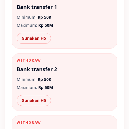
Bank transfer 1
Minimum:
Rp 50K
Maximum:
Rp 50M
Gunakan H5
WITHDRAW
Bank transfer 2
Minimum:
Rp 50K
Maximum:
Rp 50M
Gunakan H5
WITHDRAW