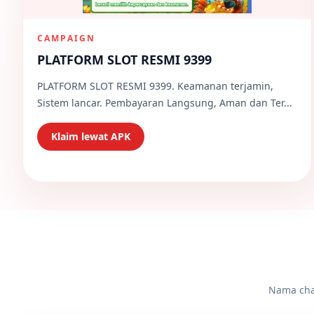
CAMPAIGN
PLATFORM SLOT RESMI 9399
PLATFORM SLOT RESMI 9399. Keamanan terjamin,
Sistem lancar. Pembayaran Langsung, Aman dan Ter...
Klaim lewat APK
Nama chan