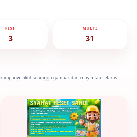
FISH
MULTI
3
31
kampanye aktif sehingga gambar dan copy tetap selaras