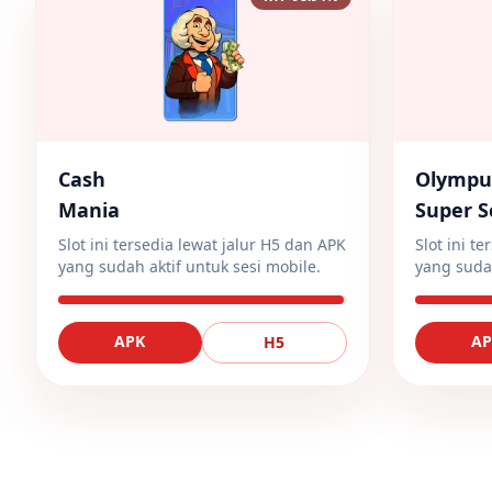
Cash
Olympu
Mania
Super S
Slot ini tersedia lewat jalur H5 dan APK
Slot ini t
yang sudah aktif untuk sesi mobile.
yang sudah
APK
AP
H5