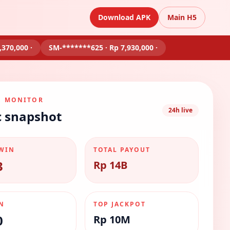
Download APK
Main H5
SM-*******625 · Rp 7,930,000 ·
E MONITOR
24h live
c snapshot
 WIN
TOTAL PAYOUT
3
Rp 14B
N
TOP JACKPOT
0
Rp 10M