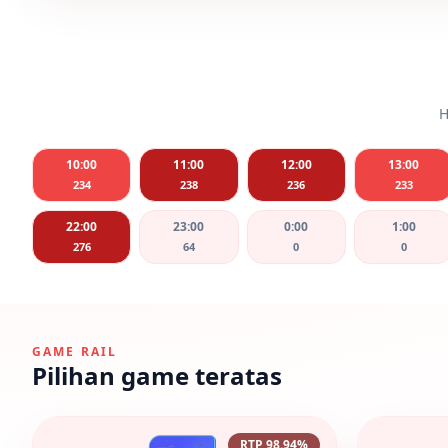
H
10:00
11:00
12:00
13:00
234
238
236
233
22:00
23:00
0:00
1:00
276
64
0
0
GAME RAIL
Pilihan game teratas
RTP 98.94%