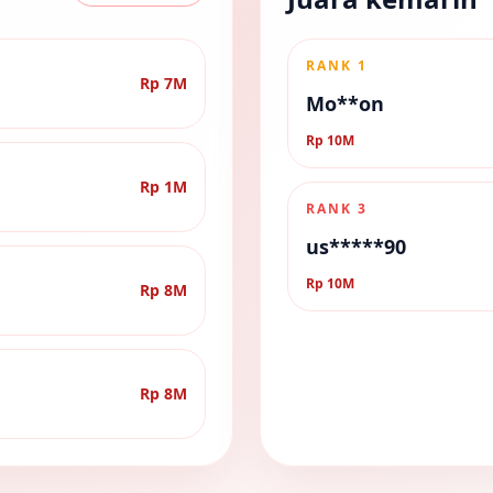
RANK 1
Rp 7M
Mo**on
Rp 10M
Rp 1M
RANK 3
us*****90
Rp 10M
Rp 8M
Rp 8M