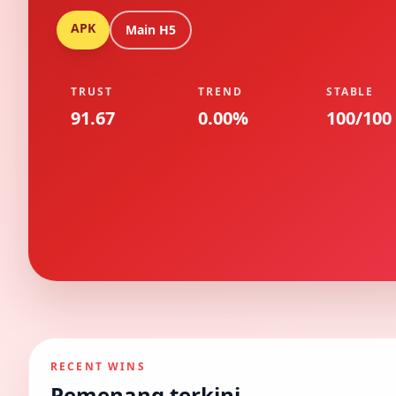
APK
Main H5
TRUST
TREND
STABLE
91.67
0.00%
100/100
RECENT WINS
Pemenang terkini