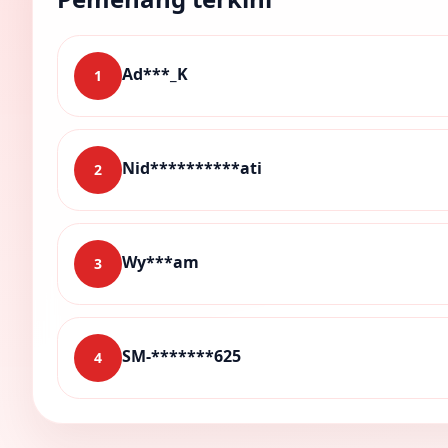
Ad***_K
1
Nid**********ati
2
Wy***am
3
SM-*******625
4