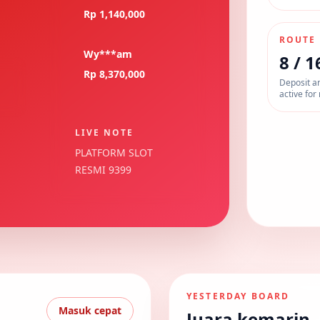
Rp 1,140,000
ROUTE
Wy***am
8 / 1
Rp 8,370,000
Deposit a
active for
LIVE NOTE
PLATFORM SLOT
RESMI 9399
YESTERDAY BOARD
Masuk cepat
Juara kemarin