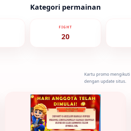
Kategori permainan
FIGHT
20
Kartu promo mengikuti 
dengan update situs.