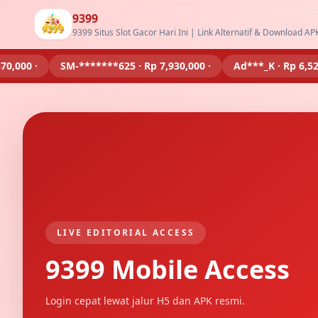
9399
SM-*******625 · Rp 7,930,000 ·
Ad***_K · Rp 6,520,000 ·
LIVE EDITORIAL ACCESS
9399 Mobile Access
Login cepat lewat jalur H5 dan APK resmi.