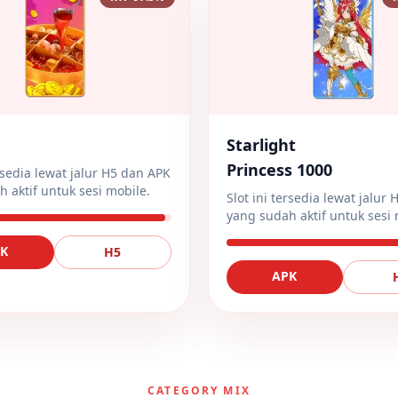
Starlight
Princess 1000
ersedia lewat jalur H5 dan APK
 aktif untuk sesi mobile.
Slot ini tersedia lewat jalur
yang sudah aktif untuk sesi 
K
H5
APK
CATEGORY MIX