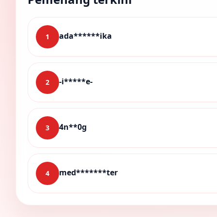
ada******ika
1
-i*****e-
2
4n**0g
3
med*******ter
4