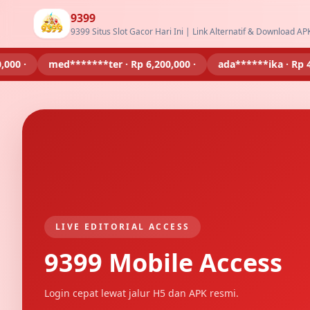
9399
med*******ter · Rp 6,200,000 ·
ada******ika · Rp 4,670,000 ·
LIVE EDITORIAL ACCESS
9399 Mobile Access
Login cepat lewat jalur H5 dan APK resmi.