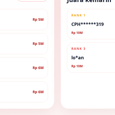
RANK 1
Rp 5M
CPH******319
Rp 10M
Rp 5M
RANK 3
lo*an
Rp 10M
Rp 6M
Rp 6M