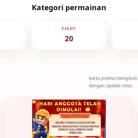
Kategori permainan
FIGHT
20
Kartu promo mengikuti 
dengan update situs.