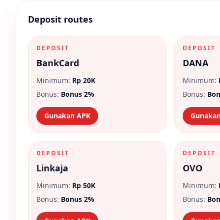
Deposit routes
DEPOSIT
DEPOSIT
BankCard
DANA
Minimum:
Rp 20K
Minimum:
Bonus:
Bonus 2%
Bonus:
Bon
Gunakan APK
Gunakan
DEPOSIT
DEPOSIT
Linkaja
OVO
Minimum:
Rp 50K
Minimum:
Bonus:
Bonus 2%
Bonus:
Bon