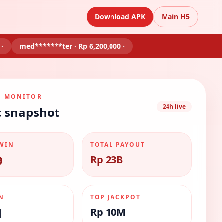
Download APK
Main H5
*****ter · Rp 6,200,000 ·
E MONITOR
24h live
c snapshot
 WIN
TOTAL PAYOUT
9
Rp 23B
N
TOP JACKPOT
1
Rp 10M