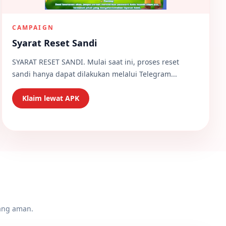
CAMPAIGN
Syarat Reset Sandi
SYARAT RESET SANDI. Mulai saat ini, proses reset
sandi hanya dapat dilakukan melalui Telegram...
Klaim lewat APK
yang aman.