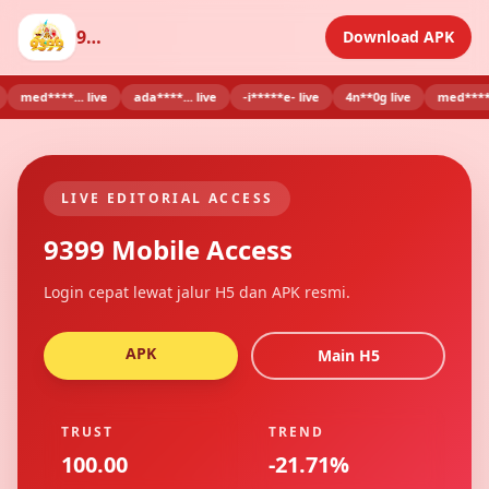
9399
Download APK
ed****... live
ada****... live
-i*****e- live
4n**0g live
med****... liv
LIVE EDITORIAL ACCESS
9399 Mobile Access
Login cepat lewat jalur H5 dan APK resmi.
APK
Main H5
TRUST
TREND
100.00
-21.71%