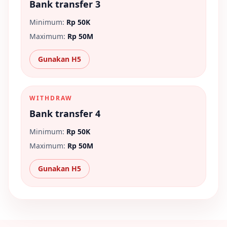
Bank transfer 3
Minimum:
Rp 50K
Maximum:
Rp 50M
Gunakan H5
WITHDRAW
Bank transfer 4
Minimum:
Rp 50K
Maximum:
Rp 50M
Gunakan H5