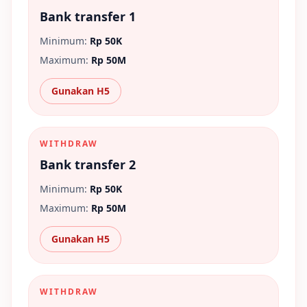
Bank transfer 1
Minimum:
Rp 50K
Maximum:
Rp 50M
Gunakan H5
WITHDRAW
Bank transfer 2
Minimum:
Rp 50K
Maximum:
Rp 50M
Gunakan H5
WITHDRAW