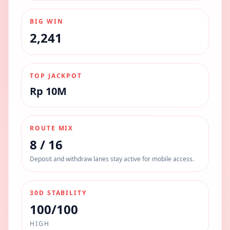
BIG WIN
2,241
TOP JACKPOT
Rp 10M
ROUTE MIX
8 / 16
Deposit and withdraw lanes stay active for mobile access.
30D STABILITY
100/100
HIGH