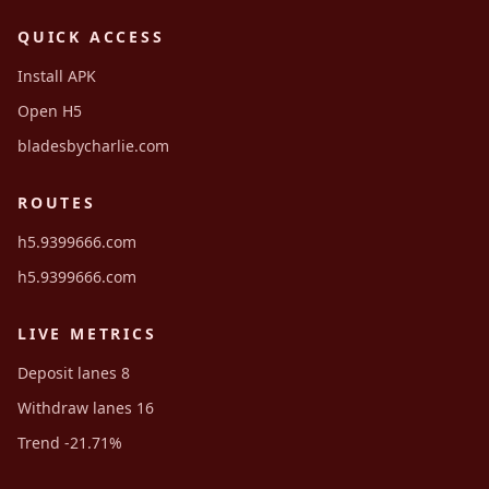
QUICK ACCESS
Install APK
Open H5
bladesbycharlie.com
ROUTES
h5.9399666.com
h5.9399666.com
LIVE METRICS
Deposit lanes 8
Withdraw lanes 16
Trend -21.71%