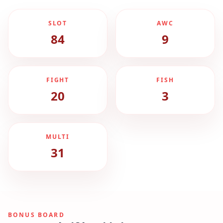
SLOT
AWC
84
9
FIGHT
FISH
20
3
MULTI
31
BONUS BOARD