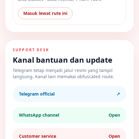
Masuk lewat rute ini
SUPPORT DESK
Kanal bantuan dan update
Telegram tetap menjadi jalur resmi yang tampil
langsung. Kanal lain memakai obfuscated route.
Telegram official
↗
WhatsApp channel
Open
Customer service
Open