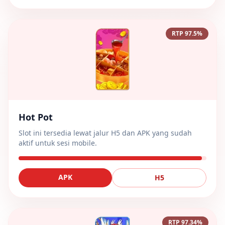
RTP 97.5%
Hot Pot
Slot ini tersedia lewat jalur H5 dan APK yang sudah
aktif untuk sesi mobile.
APK
H5
RTP 97.34%