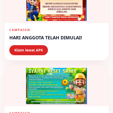
CAMPAIGN
HARI ANGGOTA TELAH DIMULAI!
Klaim lewat APK