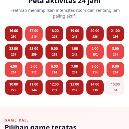
Peta aktivitas 24 jam
Heatmap menampilkan intensitas room dan rentang jam
paling aktif.
16:00
17:00
18:00
19:00
20:00
21:00
230
219
228
243
226
256
22:00
23:00
0:00
1:00
2:00
3:00
259
259
238
243
192
211
4:00
5:00
6:00
7:00
8:00
9:00
214
212
214
231
214
214
10:00
11:00
12:00
13:00
14:00
15:00
225
244
251
252
230
54
GAME RAIL
Pilihan game teratas