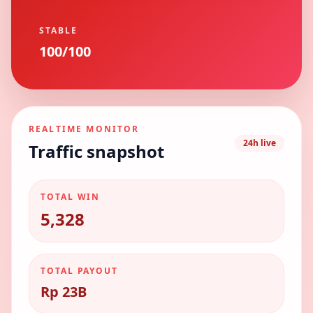
STABLE
100/100
REALTIME MONITOR
24h live
Traffic snapshot
TOTAL WIN
5,328
TOTAL PAYOUT
Rp 23B