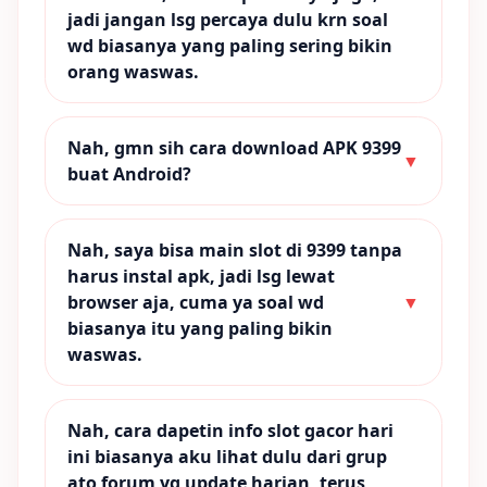
jadi jangan lsg percaya dulu krn soal
wd biasanya yang paling sering bikin
orang waswas.
Nah, gmn sih cara download APK 9399
▼
buat Android?
Nah, saya bisa main slot di 9399 tanpa
harus instal apk, jadi lsg lewat
browser aja, cuma ya soal wd
▼
biasanya itu yang paling bikin
waswas.
Nah, cara dapetin info slot gacor hari
ini biasanya aku lihat dulu dari grup
ato forum yg update harian, terus