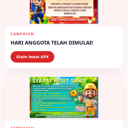
CAMPAIGN
HARI ANGGOTA TELAH DIMULAI!
Klaim lewat APK