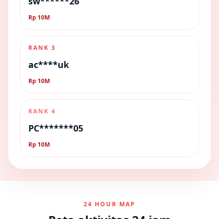
sw******26
Rp 10M
RANK 3
ac****uk
Rp 10M
RANK 4
PC*******05
Rp 10M
24 HOUR MAP