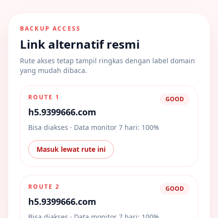
BACKUP ACCESS
Link alternatif resmi
Rute akses tetap tampil ringkas dengan label domain
yang mudah dibaca.
ROUTE 1
GOOD
h5.9399666.com
Bisa diakses · Data monitor 7 hari: 100%
Masuk lewat rute ini
ROUTE 2
GOOD
h5.9399666.com
Bisa diakses · Data monitor 7 hari: 100%