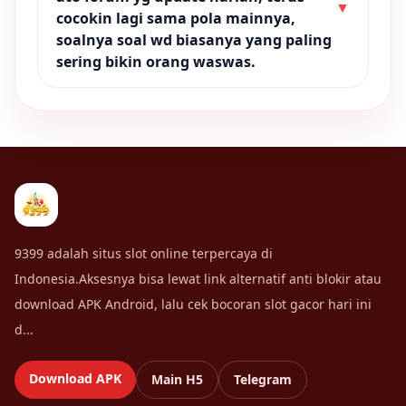
▼
cocokin lagi sama pola mainnya,
soalnya soal wd biasanya yang paling
sering bikin orang waswas.
9399 adalah situs slot online terpercaya di
Indonesia.Aksesnya bisa lewat link alternatif anti blokir atau
download APK Android, lalu cek bocoran slot gacor hari ini
d...
Download APK
Main H5
Telegram