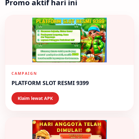
Promo aktif hari ini
CAMPAIGN
PLATFORM SLOT RESMI 9399
Klaim lewat APK