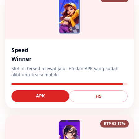
Speed
Winner
Slot ini tersedia lewat jalur H5 dan APK yang sudah
aktif untuk sesi mobile.
APK
H5
RTP 93.17%