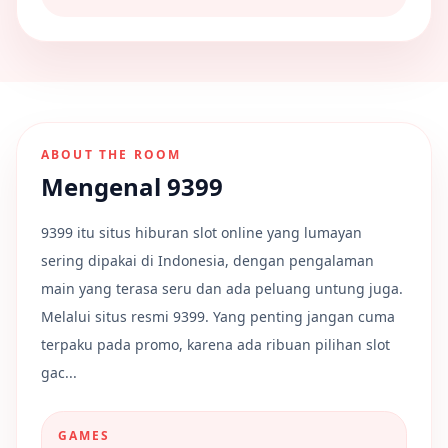
ABOUT THE ROOM
Mengenal 9399
9399 itu situs hiburan slot online yang lumayan
sering dipakai di Indonesia, dengan pengalaman
main yang terasa seru dan ada peluang untung juga.
Melalui situs resmi 9399. Yang penting jangan cuma
terpaku pada promo, karena ada ribuan pilihan slot
gac...
GAMES