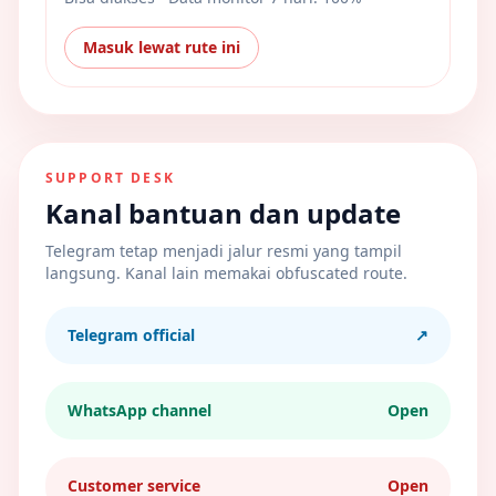
Masuk lewat rute ini
SUPPORT DESK
Kanal bantuan dan update
Telegram tetap menjadi jalur resmi yang tampil
langsung. Kanal lain memakai obfuscated route.
Telegram official
↗
WhatsApp channel
Open
Customer service
Open