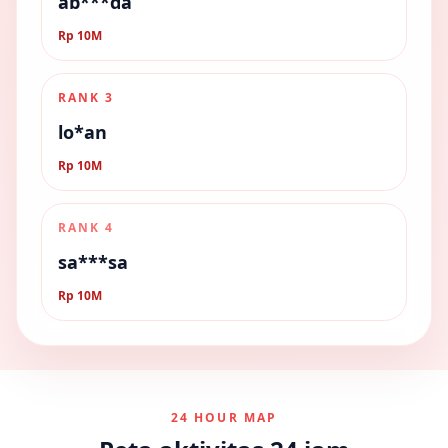
ab***da
Rp 10M
RANK 3
lo*an
Rp 10M
RANK 4
sa***sa
Rp 10M
24 HOUR MAP