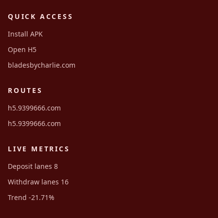
QUICK ACCESS
Install APK
Open H5
bladesbycharlie.com
ROUTES
h5.9399666.com
h5.9399666.com
LIVE METRICS
Deposit lanes 8
Withdraw lanes 16
Trend -21.71%