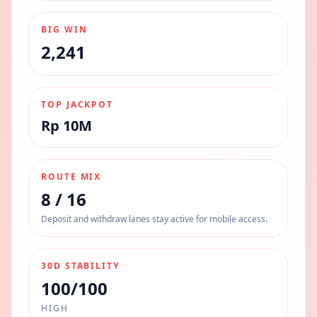
BIG WIN
2,241
TOP JACKPOT
Rp 10M
ROUTE MIX
8 / 16
Deposit and withdraw lanes stay active for mobile access.
30D STABILITY
100/100
HIGH