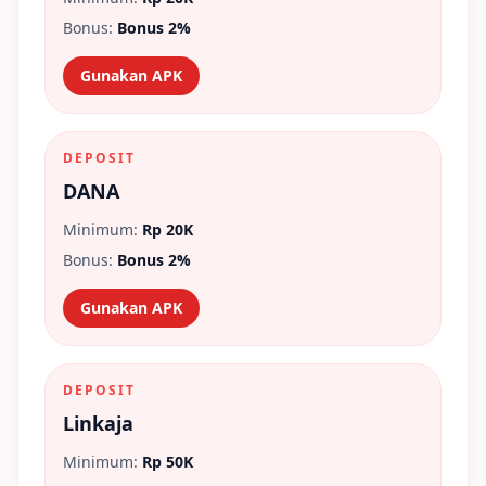
Bonus:
Bonus 2%
Gunakan APK
DEPOSIT
DANA
Minimum:
Rp 20K
Bonus:
Bonus 2%
Gunakan APK
DEPOSIT
Linkaja
Minimum:
Rp 50K