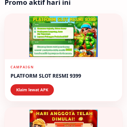
Promo aktif hari ini
CAMPAIGN
PLATFORM SLOT RESMI 9399
Klaim lewat APK