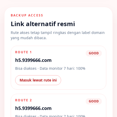
BACKUP ACCESS
Link alternatif resmi
Rute akses tetap tampil ringkas dengan label domain
yang mudah dibaca.
ROUTE 1
GOOD
h5.9399666.com
Bisa diakses · Data monitor 7 hari: 100%
Masuk lewat rute ini
ROUTE 2
GOOD
h5.9399666.com
Bisa diakses · Data monitor 7 hari: 100%