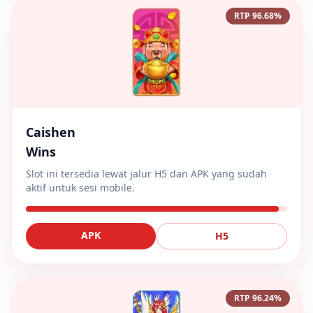
RTP 96.68%
Caishen
Wins
Slot ini tersedia lewat jalur H5 dan APK yang sudah
aktif untuk sesi mobile.
APK
H5
RTP 96.24%