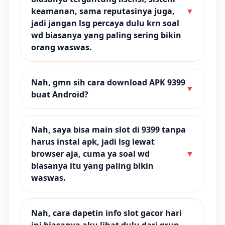
keamanan, sama reputasinya juga,
▼
jadi jangan lsg percaya dulu krn soal
wd biasanya yang paling sering bikin
orang waswas.
Nah, gmn sih cara download APK 9399
▼
buat Android?
Nah, saya bisa main slot di 9399 tanpa
harus instal apk, jadi lsg lewat
browser aja, cuma ya soal wd
▼
biasanya itu yang paling bikin
waswas.
Nah, cara dapetin info slot gacor hari