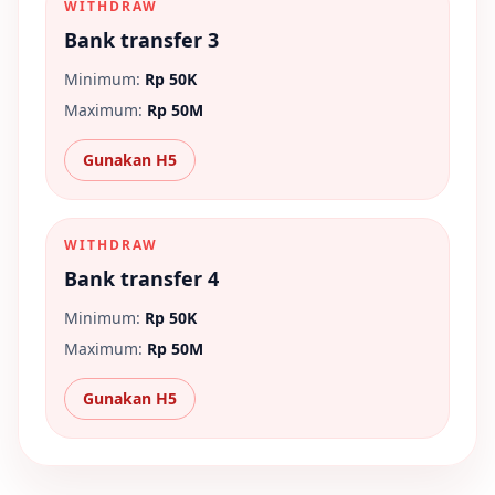
WITHDRAW
Bank transfer 3
Minimum:
Rp 50K
Maximum:
Rp 50M
Gunakan H5
WITHDRAW
Bank transfer 4
Minimum:
Rp 50K
Maximum:
Rp 50M
Gunakan H5