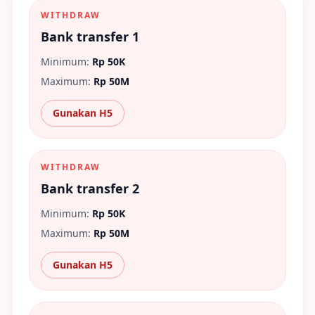
WITHDRAW
Bank transfer 1
Minimum:
Rp 50K
Maximum:
Rp 50M
Gunakan H5
WITHDRAW
Bank transfer 2
Minimum:
Rp 50K
Maximum:
Rp 50M
Gunakan H5