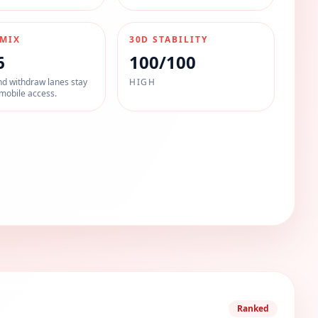
 MIX
30D STABILITY
6
100/100
nd withdraw lanes stay
HIGH
 mobile access.
Ranked