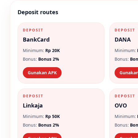
Deposit routes
DEPOSIT
DEPOSIT
BankCard
DANA
Minimum:
Rp 20K
Minimum:
Bonus:
Bonus 2%
Bonus:
Bon
Gunakan APK
Gunakan
DEPOSIT
DEPOSIT
Linkaja
OVO
Minimum:
Rp 50K
Minimum:
Bonus:
Bonus 2%
Bonus:
Bon