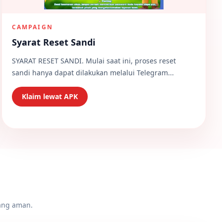
CAMPAIGN
Syarat Reset Sandi
SYARAT RESET SANDI. Mulai saat ini, proses reset
sandi hanya dapat dilakukan melalui Telegram...
Klaim lewat APK
yang aman.