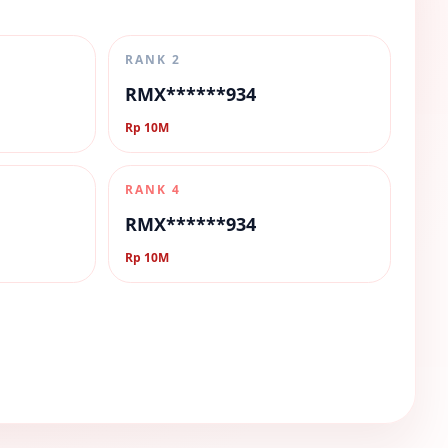
RANK 2
RMX******934
Rp 10M
RANK 4
RMX******934
Rp 10M