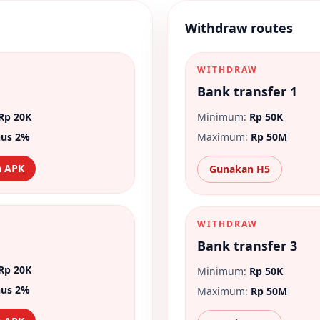
Withdraw routes
WITHDRAW
Bank transfer 1
Rp 20K
Minimum:
Rp 50K
us 2%
Maximum:
Rp 50M
 APK
Gunakan H5
WITHDRAW
Bank transfer 3
Rp 20K
Minimum:
Rp 50K
us 2%
Maximum:
Rp 50M