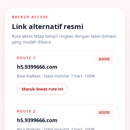
BACKUP ACCESS
Link alternatif resmi
Rute akses tetap tampil ringkas dengan label domain
yang mudah dibaca.
ROUTE 1
GOOD
h5.9399666.com
Bisa diakses · Data monitor 7 hari: 100%
Masuk lewat rute ini
ROUTE 2
GOOD
h5.9399666.com
Bisa diakses · Data monitor 7 hari: 100%