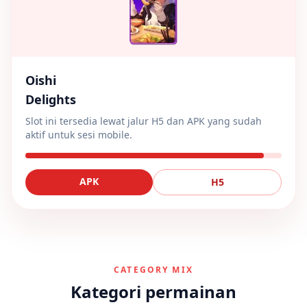
Oishi
Delights
Slot ini tersedia lewat jalur H5 dan APK yang sudah
aktif untuk sesi mobile.
APK
H5
CATEGORY MIX
Kategori permainan