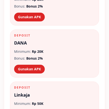
Bonus:
Bonus 2%
Gunakan APK
DEPOSIT
DANA
Minimum:
Rp 20K
Bonus:
Bonus 2%
Gunakan APK
DEPOSIT
Linkaja
Minimum:
Rp 50K