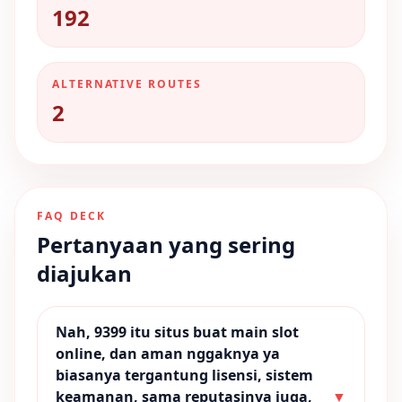
192
ALTERNATIVE ROUTES
2
FAQ DECK
Pertanyaan yang sering
diajukan
Nah, 9399 itu situs buat main slot
online, dan aman nggaknya ya
biasanya tergantung lisensi, sistem
keamanan, sama reputasinya juga,
▼