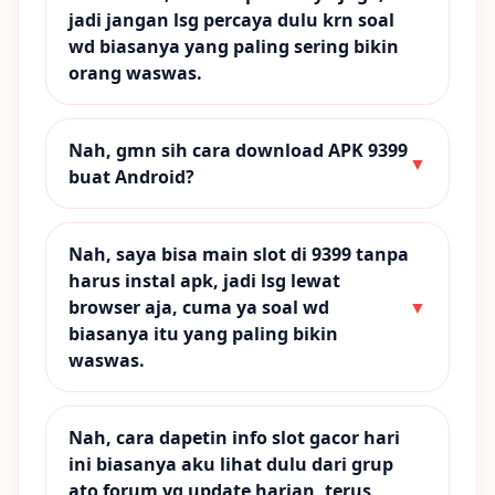
jadi jangan lsg percaya dulu krn soal
wd biasanya yang paling sering bikin
orang waswas.
Nah, gmn sih cara download APK 9399
▼
buat Android?
Nah, saya bisa main slot di 9399 tanpa
harus instal apk, jadi lsg lewat
browser aja, cuma ya soal wd
▼
biasanya itu yang paling bikin
waswas.
Nah, cara dapetin info slot gacor hari
ini biasanya aku lihat dulu dari grup
ato forum yg update harian, terus