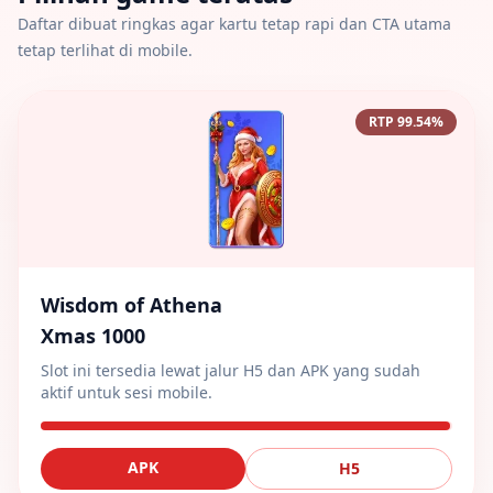
Daftar dibuat ringkas agar kartu tetap rapi dan CTA utama
tetap terlihat di mobile.
RTP 99.54%
Wisdom of Athena
Xmas 1000
Slot ini tersedia lewat jalur H5 dan APK yang sudah
aktif untuk sesi mobile.
APK
H5