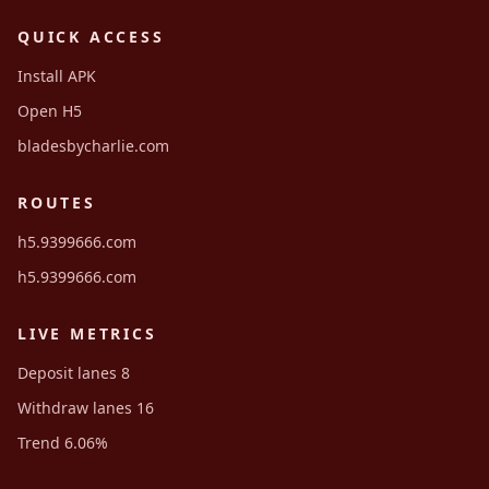
QUICK ACCESS
Install APK
Open H5
bladesbycharlie.com
ROUTES
h5.9399666.com
h5.9399666.com
LIVE METRICS
Deposit lanes 8
Withdraw lanes 16
Trend 6.06%