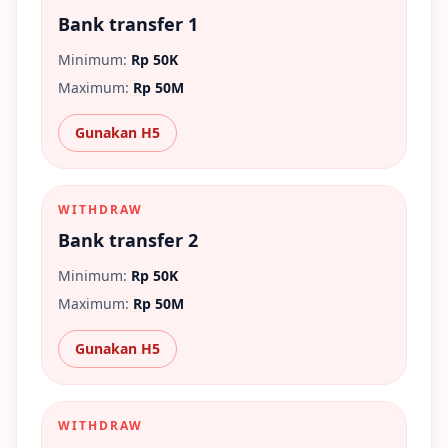
Bank transfer 1
Minimum:
Rp 50K
Maximum:
Rp 50M
Gunakan H5
WITHDRAW
Bank transfer 2
Minimum:
Rp 50K
Maximum:
Rp 50M
Gunakan H5
WITHDRAW