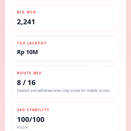
BIG WIN
2,241
TOP JACKPOT
Rp 10M
ROUTE MIX
8 / 16
Deposit and withdraw lanes stay active for mobile access.
30D STABILITY
100/100
HIGH