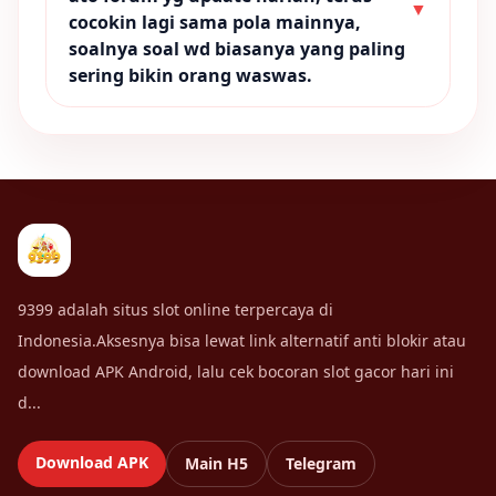
▼
cocokin lagi sama pola mainnya,
soalnya soal wd biasanya yang paling
sering bikin orang waswas.
9399 adalah situs slot online terpercaya di
Indonesia.Aksesnya bisa lewat link alternatif anti blokir atau
download APK Android, lalu cek bocoran slot gacor hari ini
d...
Download APK
Main H5
Telegram