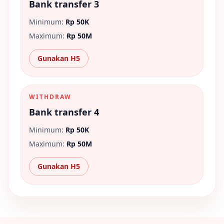
Bank transfer 3
Minimum:
Rp 50K
Maximum:
Rp 50M
Gunakan H5
WITHDRAW
Bank transfer 4
Minimum:
Rp 50K
Maximum:
Rp 50M
Gunakan H5