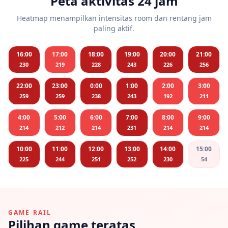
Peta aktivitas 24 jam
Heatmap menampilkan intensitas room dan rentang jam
paling aktif.
16:00
17:00
18:00
19:00
20:00
21:00
230
219
228
243
226
256
22:00
23:00
0:00
1:00
2:00
3:00
259
259
238
243
192
211
4:00
5:00
6:00
7:00
8:00
9:00
214
212
214
231
214
214
10:00
11:00
12:00
13:00
14:00
15:00
225
244
251
252
230
54
GAME RAIL
Pilihan game teratas