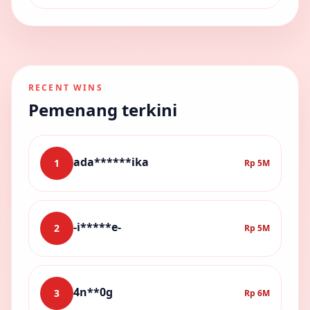
RECENT WINS
Pemenang terkini
ada******ika
1
Rp 5M
-i*****e-
2
Rp 5M
4n**0g
3
Rp 6M