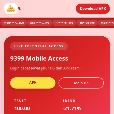
9399
Download APK
ed****... live
ada****... live
-i*****e- live
4n**0g live
med****... liv
LIVE EDITORIAL ACCESS
9399 Mobile Access
Login cepat lewat jalur H5 dan APK resmi.
APK
Main H5
TRUST
TREND
100.00
-21.71%