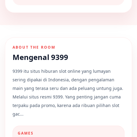
ABOUT THE ROOM
Mengenal 9399
9399 itu situs hiburan slot online yang lumayan
sering dipakai di Indonesia, dengan pengalaman
main yang terasa seru dan ada peluang untung juga.
Melalui situs resmi 9399. Yang penting jangan cuma
terpaku pada promo, karena ada ribuan pilihan slot
gac...
GAMES