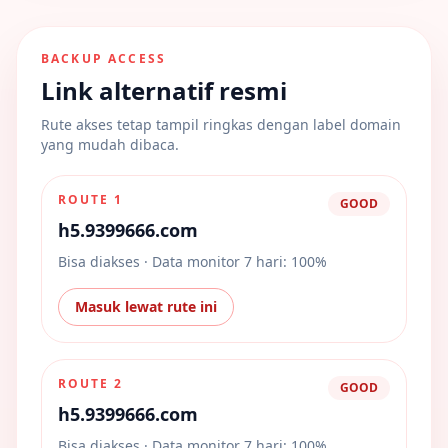
BACKUP ACCESS
Link alternatif resmi
Rute akses tetap tampil ringkas dengan label domain
yang mudah dibaca.
ROUTE 1
GOOD
h5.9399666.com
Bisa diakses · Data monitor 7 hari: 100%
Masuk lewat rute ini
ROUTE 2
GOOD
h5.9399666.com
Bisa diakses · Data monitor 7 hari: 100%