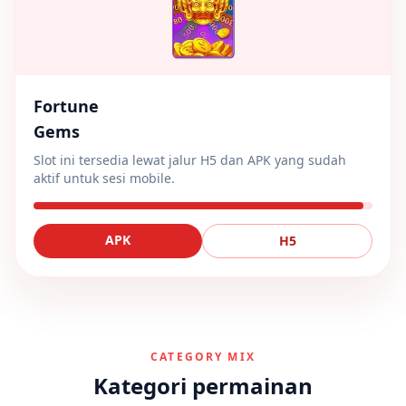
Fortune
Gems
Slot ini tersedia lewat jalur H5 dan APK yang sudah
aktif untuk sesi mobile.
APK
H5
CATEGORY MIX
Kategori permainan